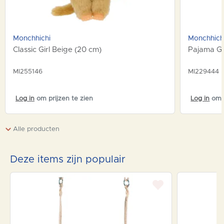
Monchhichi
Monchhich
Classic Girl Beige (20 cm)
Pajama Gi
MI255146
MI229444
Log in
om prijzen te zien
Log in
om p
Alle producten
Deze items zijn populair