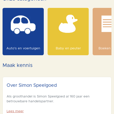
Auto's en voertuigen
Baby en peuter
Boeken e
Maak kennis
Over Simon Speelgoed
Als groothandel is Simon Speelgoed al 160 jaar een
betrouwbare handelspartner.
Lees meer