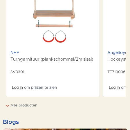
NHF
Angeltoys
Turngarnituur (plankschommel/2m sisal)
Hockeystic
SV3301
TE713036
Log in
om prijzen te zien
Log in
om pr
Alle producten
Blogs