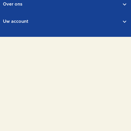

Over ons

Uw account

Bedrijfsinformatie
Volg ons
Facebook
Instagram
LinkedIn
Site beschermd door reCAPTCHA.
Privacy
-
Voorwaarden
Copyright © 2026 Simon Speelgoed
PrestaShop
Algemene voorwaarden
|
Privacybeleid