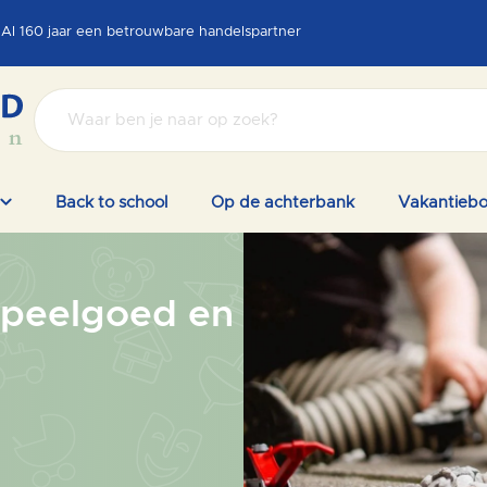
Al 160 jaar een betrouwbare handelspartner
Back to school
Op de achterbank
Vakantieb
speelgoed en