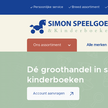
Persoonlijke service
Breed assortiment
Ons assortiment
Alle merken
Dé groothandel in 
kinderboeken
Account aanvragen