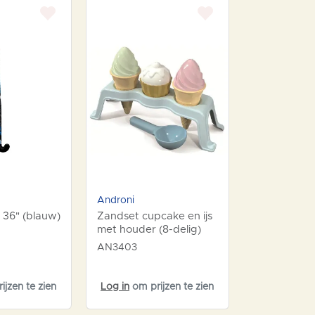
Androni
 36" (blauw)
Zandset cupcake en ijs
met houder (8-delig)
pastel
AN3403
jzen te zien
Log in
om prijzen te zien