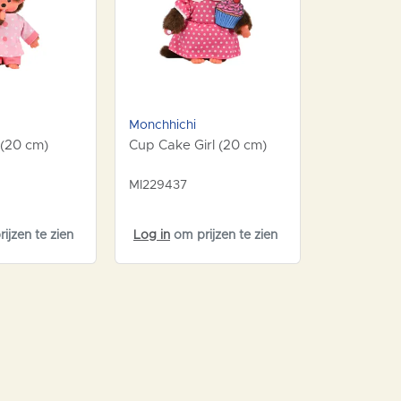
Monchhichi
Monchhichi
 (20 cm)
Cup Cake Girl (20 cm)
Tourist Bo
MI229437
MI229420
ijzen te zien
Log in
om prijzen te zien
Log in
om p