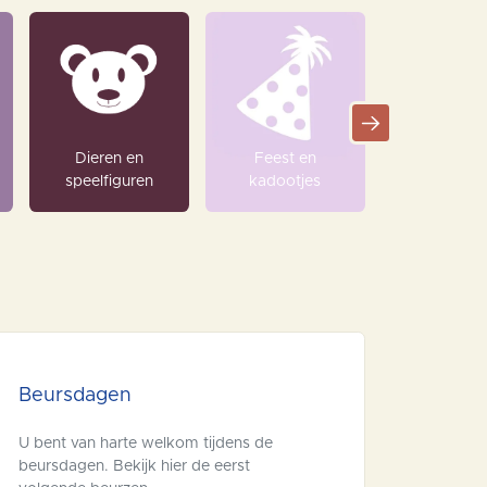
Dieren en
Feest en
Houte
speelfiguren
kadootjes
speelgo
Beursdagen
U bent van harte welkom tijdens de
beursdagen. Bekijk hier de eerst