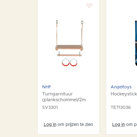
NHF
Angeltoys
Turngarnituur
Hockeystick
(plankschommel/2m
sisal)
SV3301
TE713036
Log in
om prijzen te zien
Log in
om pri