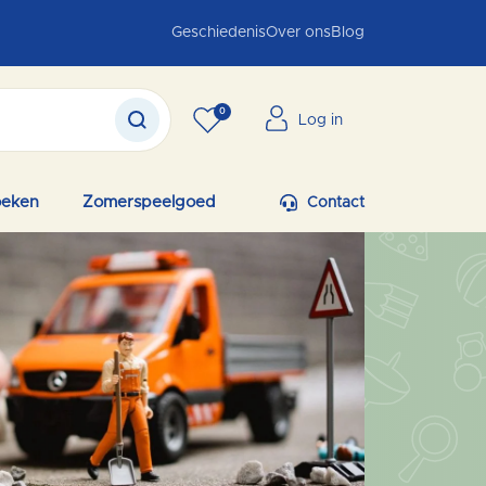
Geschiedenis
Over ons
Blog
0
Log in
oeken
Zomerspeelgoed
Contact