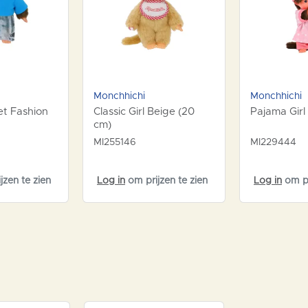
Monchhichi
Monchhichi
et Fashion
Classic Girl Beige (20
Pajama Girl
cm)
MI255146
MI229444
jzen te zien
Log in
om prijzen te zien
Log in
om pr